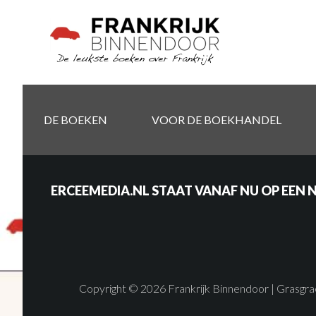
Door
Skip
naar
to
de
secondary
hoofd
navigation
inhoud
DE BOEKEN
VOOR DE BOEKHANDEL
ERCEEMEDIA.NL STAAT VANAF NU OP EEN 
Copyright © 2026 Frankrijk Binnendoor | Gras