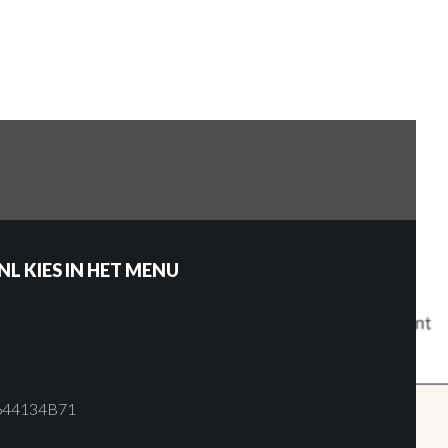
L KIES IN HET MENU
02644134B71