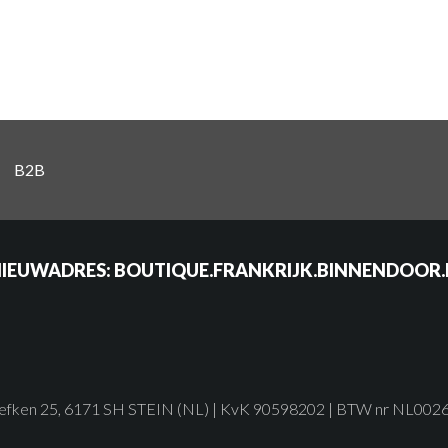
B2B
NIEUWADRES: BOUTIQUE.FRANKRIJK.BINNENDOOR.N
graefken 25, 6171 SH STEIN (NL) | KvK 90598202 | BTW nr NL0