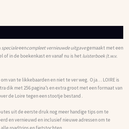
n
speciale
een
compleet vernieuwde uitgave
gemaakt met een
el of in de boekenkast en vanaf nu is het
luisterboek (t.w.v.
d om van te likkebaarden en niet te ver weg. O ja… LOIRE is
tra dik met 256 pagina’s en extra groot met een formaat van
 over de Loire tegen een stootje bestand .
routes uit de eerste druk nog meer handige tips om te
leerd en vernieuwd en inclusief nieuwe adressen om te
lle roadtrips en fietstochten.