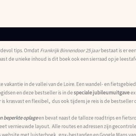
rdevol tips. Omdat
Frankrijk Binnendoor 25 jaar
bestaat is er ee
ast de unieke inhoud is dit boek ook een sierraad op je leestaf
ke vakantie in de vallei van de Loire. Een wandel- en fietsgebie
ogidsen en deze bestseller is in de
speciale jubileumuitgave
ex
s krasvast en flexibel, dus ook tijdens je reis is de bestseller
en beperkte oplage
en bevat naast de talloze roadtrips en fiets
leet vernieuwde layout. Alle routes en adressen zijn gecontro
s website met luisterboek, gpx-bestanden en Google Maps van a