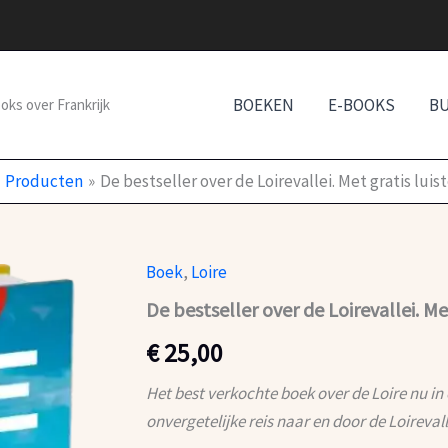
BOEKEN
E-BOOKS
B
oks over Frankrijk
Producten
De bestseller over de Loirevallei. Met gratis lui
Boek
,
Loire
De
bestseller
De bestseller over de Loirevallei. Me
over
de
€
25,00
Loirevallei.
Met
Het best verkochte boek over de Loire nu i
gratis
luisterboek!
onvergetelijke reis naar en door de Loirevall
aantal