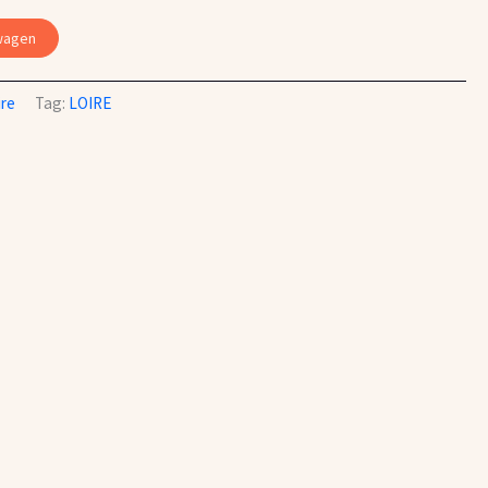
wagen
ire
Tag:
LOIRE