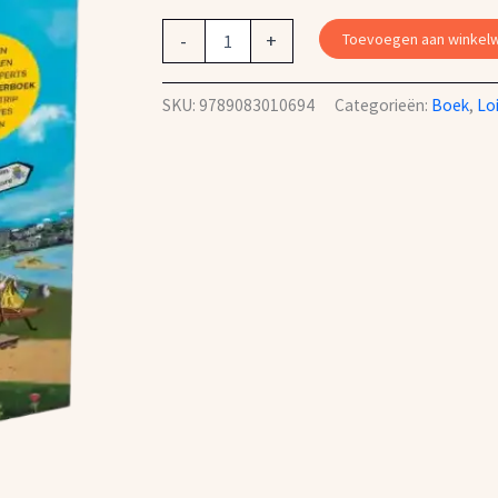
-
+
Toevoegen aan winkel
SKU:
9789083010694
Categorieën:
Boek
,
Lo