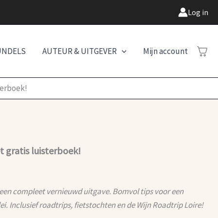
Log in
UNDELS
AUTEUR & UITGEVER
Mijn account
sterboek!
t gratis luisterboek!
n een compleet vernieuwd uitgave. Bomvol tips voor een
ei. Inclusief roadtrips, fietstochten en de Wijn Roadtrip Loire!