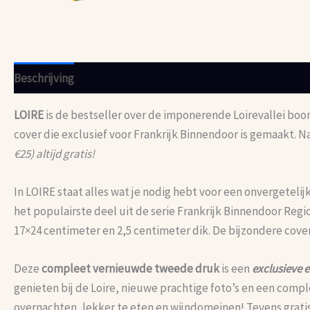
Beschrijving
Beoordelingen (0)
LOIRE
is de bestseller over de imponerende Loirevallei boo
cover die exclusief voor Frankrijk Binnendoor is gemaakt. Na
€25) altijd gratis!
In LOIRE staat alles wat je nodig hebt voor een onvergetelij
het populairste deel uit de serie Frankrijk Binnendoor Regi
17×24 centimeter en 2,5 centimeter dik. De bijzondere cover i
Deze
compleet vernieuwde tweede druk
is een
exclusieve 
genieten bij de Loire, nieuwe prachtige foto’s en een comp
overnachten, lekker te eten en wijndomeinen! Tevens grati