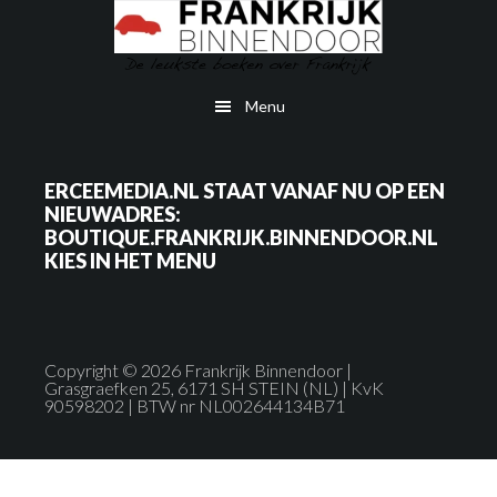
Door
Skip
naar
to
de
secondary
Menu
hoofd
navigation
inhoud
ERCEEMEDIA.NL STAAT VANAF NU OP EEN
NIEUWADRES:
BOUTIQUE.FRANKRIJK.BINNENDOOR.NL
KIES IN HET MENU
Copyright © 2026 Frankrijk Binnendoor |
Grasgraefken 25, 6171 SH STEIN (NL) | KvK
90598202 | BTW nr NL002644134B71