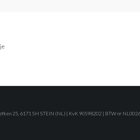
je
graefken 25, 6171 SH STEIN (NL) | KvK 90598202 | BTW nr NL0