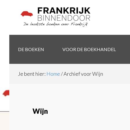
Door
Skip
naar
to
de
secondary
hoofd
navigation
inhoud
DE BOEKEN
VOOR DE BOEKHANDEL
Je bent hier:
Home
/
Archief voor Wijn
Wijn